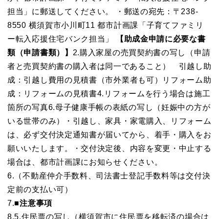
担当」に郵送してください。
・郵送の宛先：〒238-
8550 横須賀市小川町11 都市計画課「子育てファミリ
ー転入応援
住宅バンク担当」
【助成金申請に必要な書
類（申請書類）】
2.購入家屋の売買契約書の写し（申請
者と売買契約書の購入者は同一であること）
引越し助
成
：引越し費用の見積書（市外業者も可）
リフォーム助
成
：リフォームの見積書
4.
リフォームを行う場合は施工
箇所の写真
6.母子健康手帳の表紙の写し（妊娠中の方が
いる世帯のみ）
・引越し、家具・家電購入、リフォーム
は、必ず交付決定通知書が届いてから、
着手・購入をお
願いいたします。
・交付決定後、内容を変更・中止する
場合は、都市計画課にお知らせください。
6.（不動産仲介手数料、司法書士登記手数料等は交付決
定前の支払
い可）
7.
■注意事項
8.5.住民票の写し（横須賀市に住民票を移転済の場合は