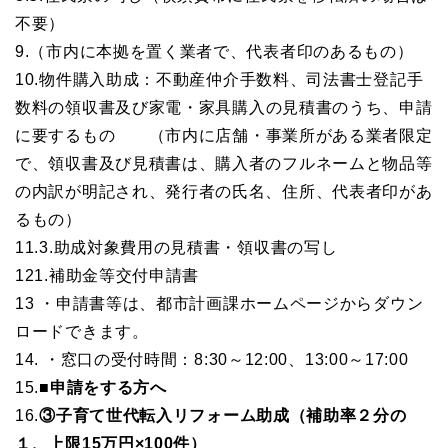
不要）
9.（市内に本拠を置く業者で、代表者印のあるもの）
10.物件購入助成
：不動産仲介手数料、司法書士登記手
数料の領収書
及び
家電・家具購入の見積書のうち、申請
に要するもの
（市内に店舗・事業所がある業者限定
で、領収書及び見積書は、購入者のフルネームと物品等
の内訳が明記され、発行者の氏名、住所、代表者印があ
るもの）
11.3.助成対象費用の見積書・領収書の写し
121.補助金等交付申請書
13
・申請書等は、都市計画課ホームページからダウン
ロードできます。
14.
・窓口の受付時間：8:30～12:00、13:00～17:00
15.
■申請をする方へ
16.
③子育て世代転入リフォーム助成（補助率２分の
１、上限15万円×100件）