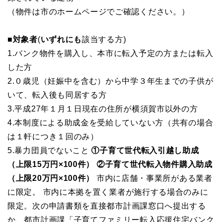
（物件は市のホームページでご確認ください。）
■対象者
(
いずれにも
該当する方)
1.バンク物件を購入し、本市に転入予定の方または転入
した方
2.０歳児（妊娠中を含む）から中学３年生までの子供が
いて、転入後も同居する方
3.平成27年１月１日現在の住所が横須賀市以外の方
4.本制度による助成金を受給していない方（共有の場合
は１軒につき１回のみ）
5.暴力団員でないこと
①
子育て世代転入引越し助成
（上限15万円×100件）
②
子育て世代
転入物件購入助成
（
上限
20
万円×100件）
市内に店舗・事業所がある業者
に限定。
市内に本拠を置く業者が施行する場合のみに
限定。
次の申請書類を直接都市計画課窓口へ提出する
か、都市計画課「子育てファミリー転入応援住宅バンク