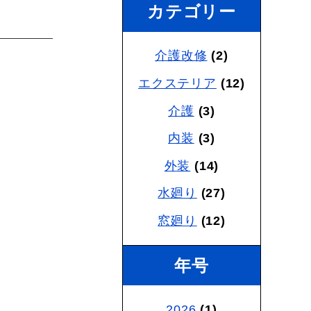
カテゴリー
介護改修
(2)
エクステリア
(12)
介護
(3)
内装
(3)
外装
(14)
水廻り
(27)
窓廻り
(12)
年号
2026
(1)